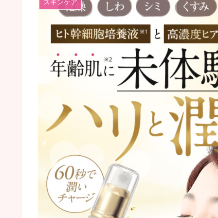
スキンケア