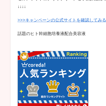
↓↓↓↓
>>>キャンペーンの公式サイトを確認してみ
話題のヒト幹細胞培養液配合美容液