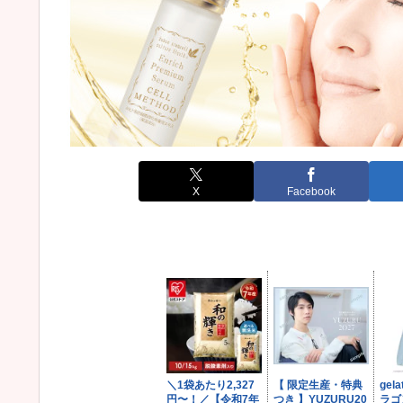
X
Facebook