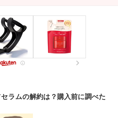
アセラムの解約は？購入前に調べた