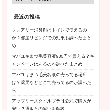
最近の投稿
クレアリー消臭剤はトイレで使えるの
か？部屋リビングでの効果も調べたまと
め
マバユキまつ毛美容液980円で買える？キ
ャンペーンはあるのか調べたまとめ
マバユキまつ毛美容液の売ってる場所
は？薬局などどこで売ってるのか調べた
ら
アップミースタイルブラは公式で購入が
安い？通販との違いを解説