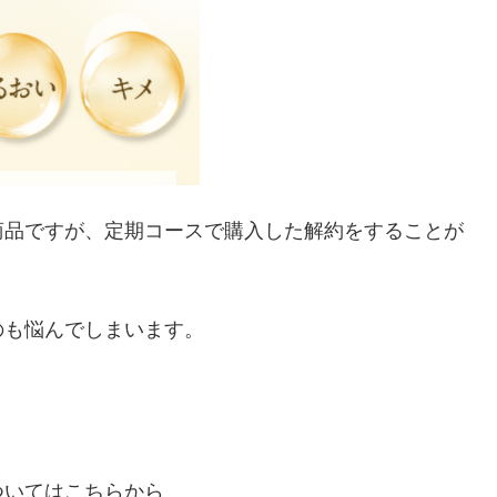
商品ですが、定期コースで購入した解約をすることが
のも悩んでしまいます。
ついてはこちらから