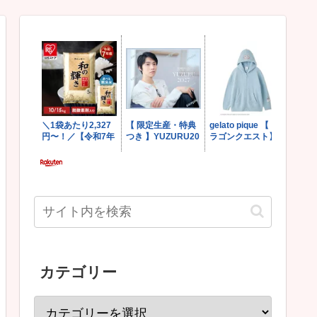
カテゴリー