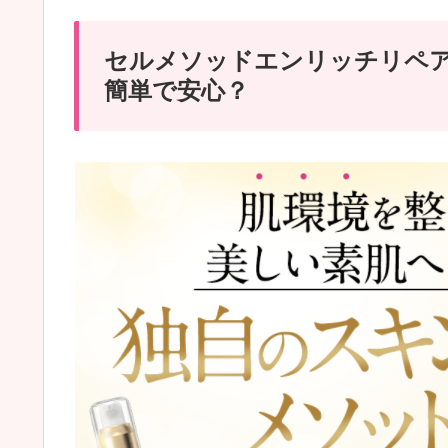
セルメソッドエンリッチリペ
簡単で安心？