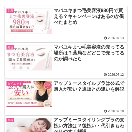
マバユキまつ毛美容液980円で買
美容
える？キャンペーンはあるのか調
べたまとめ
2026.07.13
マバユキまつ毛美容液の売ってる
美容
場所は？薬局などどこで売ってる
のか調べたら
2026.07.12
アップミースタイルブラは公式で
ダイエット
購入が安い？通販との違いを解説
2026.07.10
アップミースタイリングブラの支
美容
払い方法は？後払い・代引きもわ
かりやすく解説