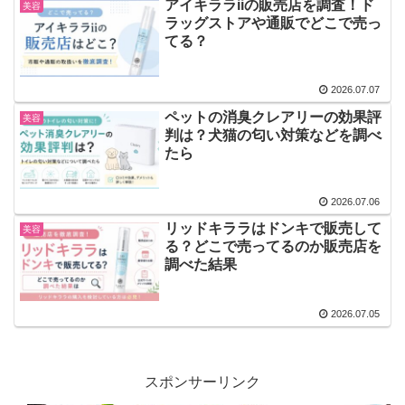
アイキララiiの販売店を調査！ド
美容
ラッグストアや通販でどこで売っ
てる？
2026.07.07
ペットの消臭クレアリーの効果評
美容
判は？犬猫の匂い対策などを調べ
たら
2026.07.06
リッドキララはドンキで販売して
美容
る？どこで売ってるのか販売店を
調べた結果
2026.07.05
スポンサーリンク